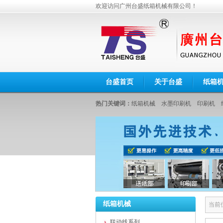
欢迎访问广州台盛纸箱机械有限公司！
台盛首页
关于台盛
纸箱
热门关键词：
纸箱机械
水墨印刷机
印刷机
纸箱机械
当前
联动线系列