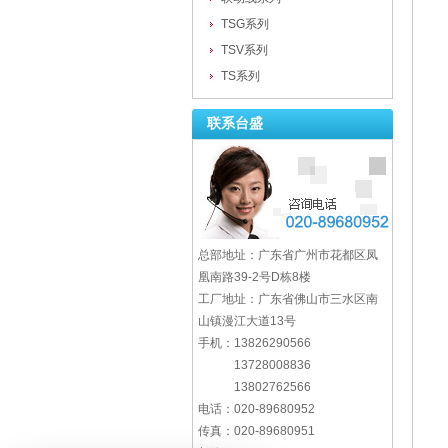
TSG系列
TSV系列
TS系列
联系台盛
总部地址：广东省广州市花都区凤
凰南路39-2号D栋8楼
工厂地址：广东省佛山市三水区南
山镇漫江大道13号
手机：13826290566
13728008836
13802762566
电话：020-89680952
传真：020-89680951