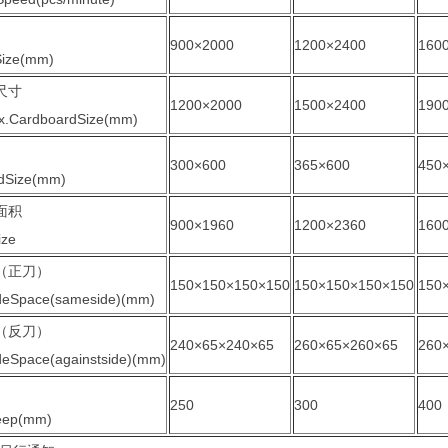
900×2000
1200×2400
160
Size(mm)
尺寸
1200×2000
1500×2400
190
.CardboardSize(mm)
300×600
365×600
450
dSize(mm)
面积
900×1960
1200×2360
160
ize
（正刀）
150×150×150×150
150×150×150×150
150
adeSpace(sameside)(mm)
（反刀）
240×65×240×65
260×65×260×65
260
deSpace(againstside)(mm)
250
300
400
eep(mm)