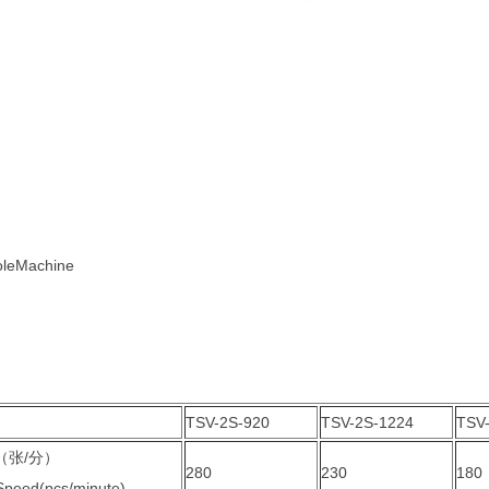
oleMachine
TSV-2S-920
TSV-2S-1224
TSV
（张/分）
280
230
180
peed(pcs/minute)